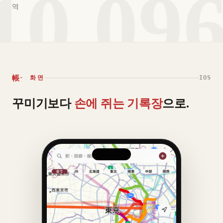
10,09
역
帳
· 화면
IOS
꾸미기보다
손에 쥐는 기록장
으로.