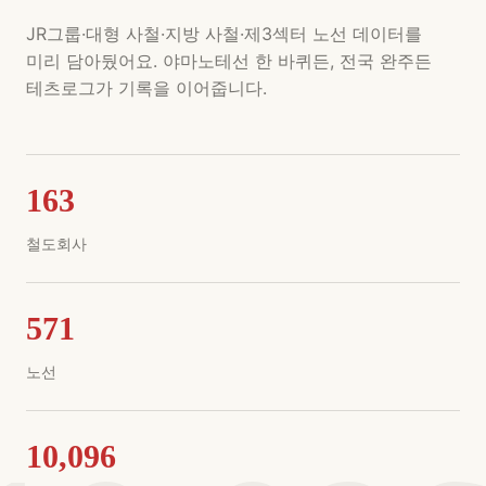
JR그룹·대형 사철·지방 사철·제3섹터 노선 데이터를
미리 담아뒀어요. 야마노테선 한 바퀴든, 전국 완주든
테츠로그가 기록을 이어줍니다.
163
철도회사
571
노선
10,096