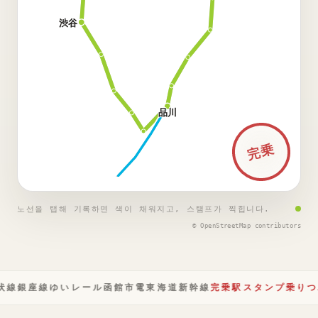
渋谷
品川
完乗
노선을 탭해 기록하면 색이 채워지고, 스탬프가 찍힙니다.
© OpenStreetMap contributors
状線
銀座線
ゆいレール
函館市電
東海道新幹線
完乗
駅スタンプ
乗りつ