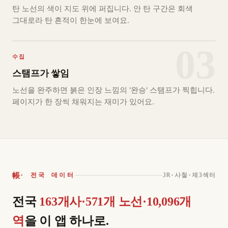
탄 노선의 색이 지도 위에 퍼집니다. 안 탄 구간은 회색
그대로라 탄 흔적이 한눈에 보여요.
03
수집
스탬프가 쌓임
노선을 완주하면 붉은 인장 느낌의 '완승' 스탬프가 찍힙니다.
페이지가 한 장씩 채워지는 재미가 있어요.
帳
· 전국 데이터
JR·사철·제3섹터
전국
163개사·571개 노선·10,096개
역
을 이 앱 하나로.