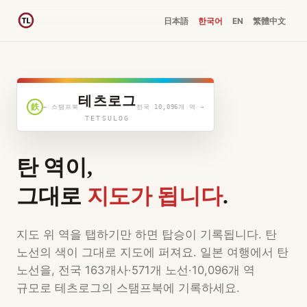
日本語
한국어
EN
繁體中文
테츠로그
鉄
← 스탬프북
전국 10,096개 역 →
TETSULOG
탄 역이,
그대로
지도가 됩니다
.
지도 위 역을 탭하기만 하면 탑승이 기록됩니다. 탄
노선의 색이 그대로 지도에 퍼져요. 일본 여행에서 탄
노선을, 전국 163개사·571개 노선·10,096개 역
규모로 테츠로그의 스탬프북에 기록하세요.