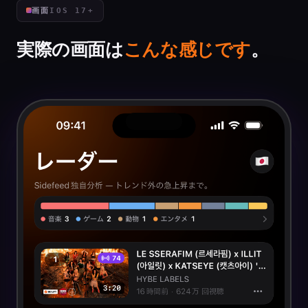
画面
IOS 17+
実際の画面は
こんな感じです
。