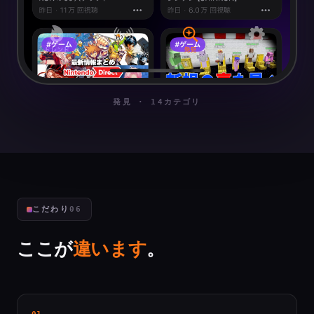
発見 · 14カテゴリ
こだわり
06
ここが
違います
。