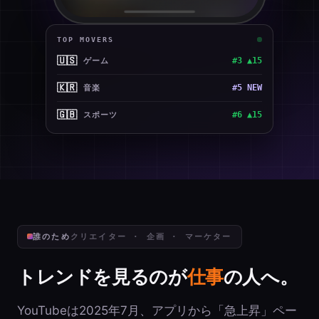
TOP MOVERS
🇰🇷
#5 NEW
音楽
🇬🇧
#6 ▲15
スポーツ
🇯🇵
#6 ▲18
エンタメ
誰のため
クリエイター · 企画 · マーケター
トレンドを見るのが
仕事
の人へ。
YouTubeは2025年7月、アプリから「急上昇」ペー