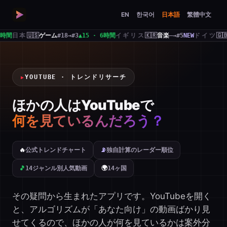
EN
한국어
日本語
繁體中文
本
🇺🇸
ゲーム
#18→#3
▲15 · 6時間
イギリス
🇰🇷
音楽
—→#5
NEW
ドイツ
🇬🇧
スポー
YOUTUBE · トレンドリサーチ
▶
ほかの人はYouTubeで
何を見ているんだろう？
🔥
公式トレンドチャート
📡
独自計算のレーダー順位
🎵
14ジャンル別人気動画
🌍
14ヶ国
その疑問から生まれたアプリです。YouTubeを開く
と、アルゴリズムが「あなた向け」の動画ばかり見
せてくるので、ほかの人が何を見ているかは案外分