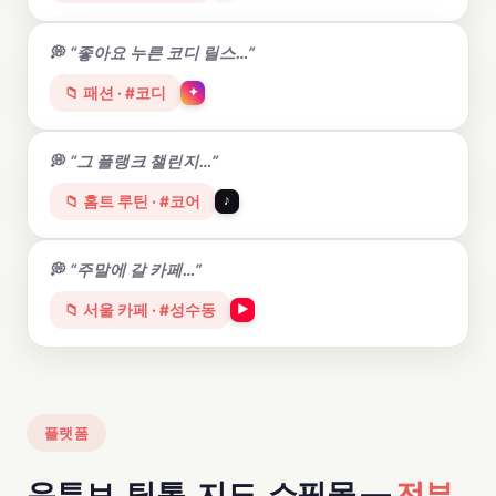
“좋아요 누른 코디 릴스…”
📁 패션 · #코디
✦
“그 플랭크 챌린지…”
📁 홈트 루틴 · #코어
♪
“주말에 갈 카페…”
📁 서울 카페 · #성수동
▶
플랫폼
유튜브, 틱톡, 지도, 쇼핑몰 —
전부