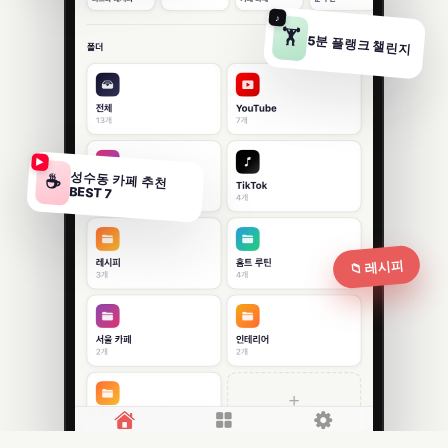
♪
🏋️
5분 플랭크 챌린지
▶
성수동 카페 추천
☕
BEST 7
📁 레시피