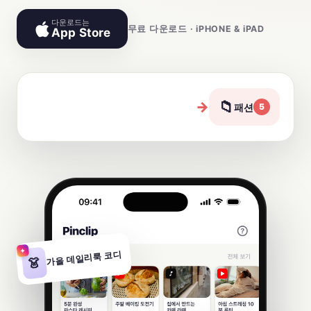
다운로드는
무료 다운로드 · iPHONE & iPAD
App Store
📁
→
패션
6
✦
가을 데일리룩 코디
👗